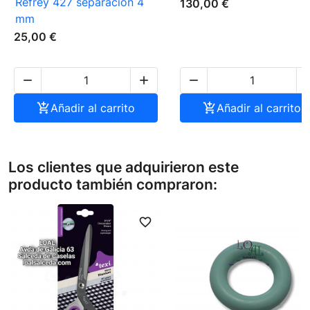
Refrey 427 separación 4
130,00 €
mm
25,00 €




Añadir al carrito

Añadir al carrito
Los clientes que adquirieron este
producto también compraron:
favorite_border
favori