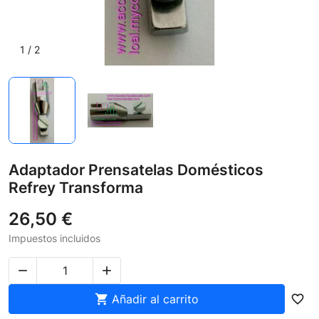
1
/
2
Adaptador Prensatelas Domésticos
Refrey Transforma
26,50 €
Impuestos incluidos



Añadir al carrito
favorite_border