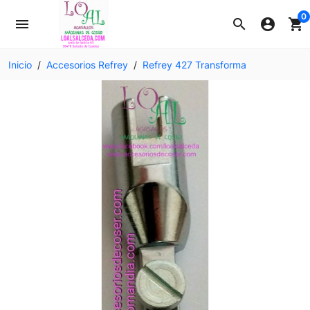
0
menu
search
account_circle
shopping_cart
Inicio
Accesorios Refrey
Refrey 427 Transforma