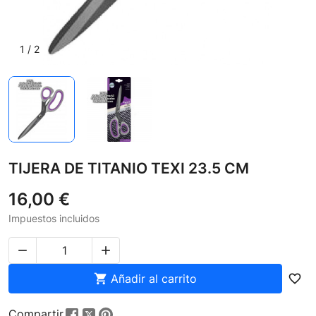
1
/
2
TIJERA DE TITANIO TEXI 23.5 CM
16,00 €
Impuestos incluidos



Añadir al carrito
favorite_border
Compartir