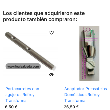
Los clientes que adquirieron este
producto también compraron:
favorite_border
favori

Portacarretes con
Adaptador Prensatelas
agujeros Refrey
Domésticos Refrey
Transforma
Transforma
6,50 €
26,50 €