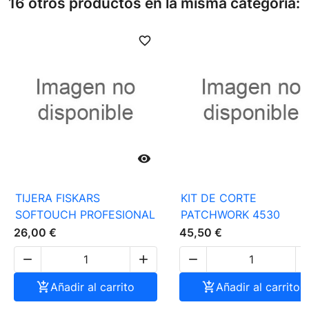
16 otros productos en la misma categoría:
favorite_border
favori

TIJERA FISKARS
KIT DE CORTE
SOFTOUCH PROFESIONAL
PATCHWORK 4530
26,00 €
45,50 €




Añadir al carrito

Añadir al carrito