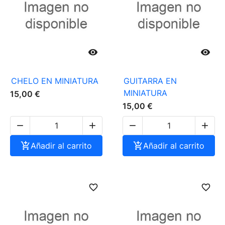


CHELO EN MINIATURA
GUITARRA EN
MINIATURA
15,00 €
15,00 €





Añadir al carrito

Añadir al carrito
favorite_border
favorite_border