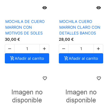


MOCHILA DE CUERO
MOCHILA CUERO
MARRON CON
MARRON CLARO CON
MOTIVOS DE SOLES
DETALLES BANCOS
30,00 €
28,00 €





Añadir al carrito

Añadir al carrito
favorite_border
favorite_border