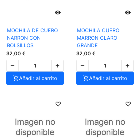


MOCHILA DE CUERO
MOCHILA CUERO
NARRON CON
MARRON CLARO
BOLSILLOS
GRANDE
32,00 €
32,00 €





Añadir al carrito

Añadir al carrito
favorite_border
favorite_border