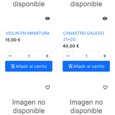


VIOLIN EN MINIATURA
CANASTRO GALEGO
21x20
15,00 €
40,00 €





Añadir al carrito

Añadir al carrito
favorite_border
favorite_border