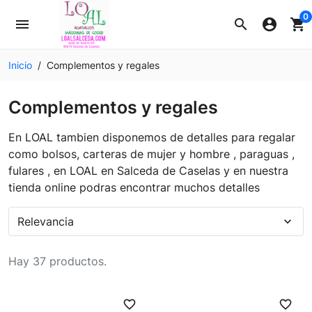
0
menu
search
account_circle
shopping_cart
Inicio
Complementos y regales
Complementos y regales
En LOAL tambien disponemos de detalles para regalar
como bolsos, carteras de mujer y hombre , paraguas ,
fulares , en LOAL en Salceda de Caselas y en nuestra
tienda online podras encontrar muchos detalles
Relevancia
expand_more
Hay 37 productos.
favorite_border
favorite_border