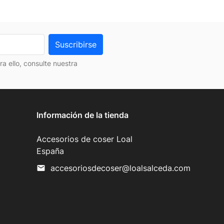
 ello, consulte nuestra
Información de la tienda
Accesorios de coser Loal
España
accesoriosdecoser@loalsalceda.com
mail