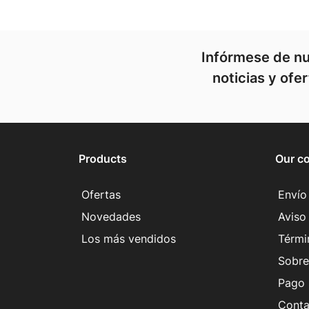
Infórmese de nu
noticias y ofe
Products
Our c
Ofertas
Envío
Novedades
Aviso 
Los más vendidos
Térmi
Sobre
Pago 
Conta