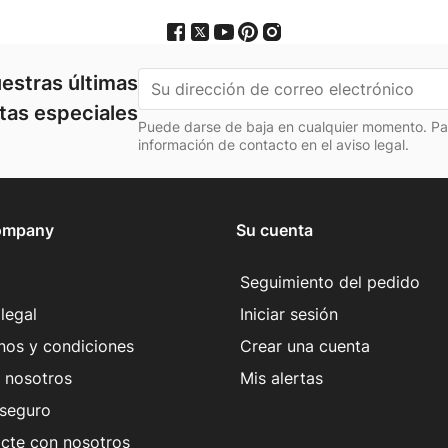
estras últimas
rtas especiales
Puede darse de baja en cualquier momento. Para
información de contacto en el aviso legal.
ompany
Su cuenta
Seguimiento del pedido
legal
Iniciar sesión
nos y condiciones
Crear una cuenta
 nosotros
Mis alertas
seguro
cte con nosotros