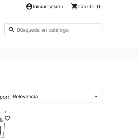
account_circle
shopping_cart
Iniciar sesión
Carrito
0
search
Relevancia
expand_more
por:
favorite_border