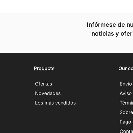
Infórmese de nu
noticias y ofe
Products
Our c
Ofertas
Envío
Novedades
Aviso 
Los más vendidos
Térmi
Sobre
Pago 
Conta