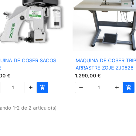

Vista rápida

Vista rápida
UINA DE COSER SACOS
MAQUINA DE COSER TRI
E
ARRASTRE ZOJE ZJ0628
00 €
1.290,00 €





ando 1-2 de 2 artículo(s)