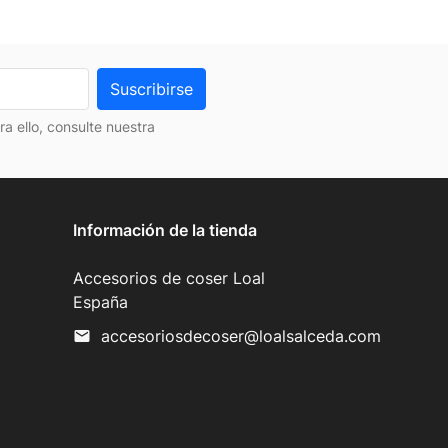
 ello, consulte nuestra
Información de la tienda
Accesorios de coser Loal
España
accesoriosdecoser@loalsalceda.com
mail