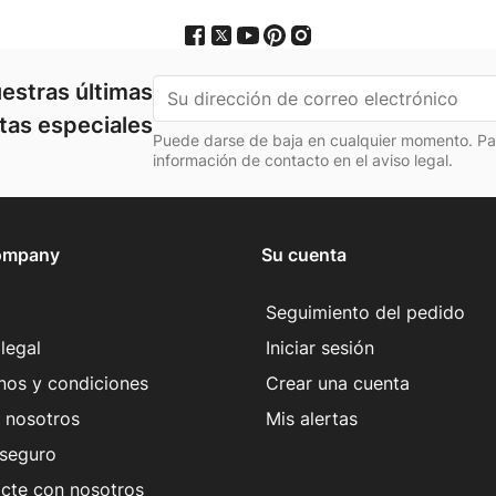
estras últimas
rtas especiales
Puede darse de baja en cualquier momento. Para
información de contacto en el aviso legal.
ompany
Su cuenta
Seguimiento del pedido
legal
Iniciar sesión
nos y condiciones
Crear una cuenta
 nosotros
Mis alertas
seguro
cte con nosotros