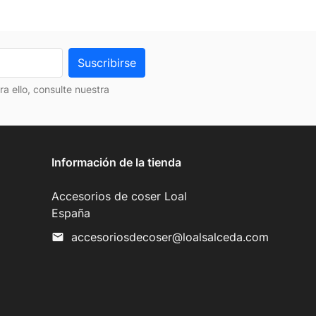
 ello, consulte nuestra
Información de la tienda
Accesorios de coser Loal
España
accesoriosdecoser@loalsalceda.com
mail