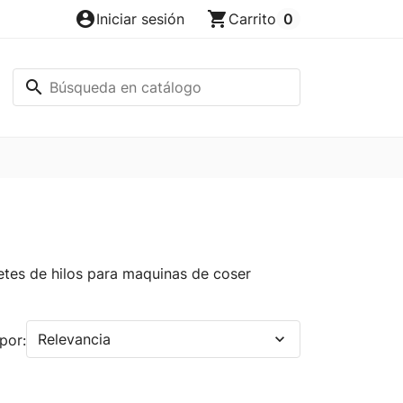
account_circle
shopping_cart
Iniciar sesión
Carrito
0
search
retes de hilos para maquinas de coser
Relevancia
expand_more
por: