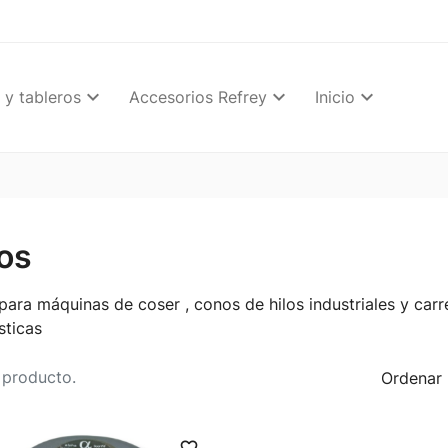
 y tableros
Accesorios Refrey
Inicio
los
 para máquinas de coser , conos de hilos industriales y car
ticas
 producto.
Ordenar 
favorite_border