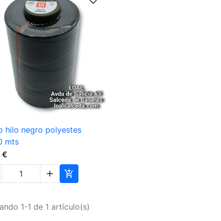

Vista rápida
 hilo negro polyestes
0 mts
 €


ando 1-1 de 1 artículo(s)