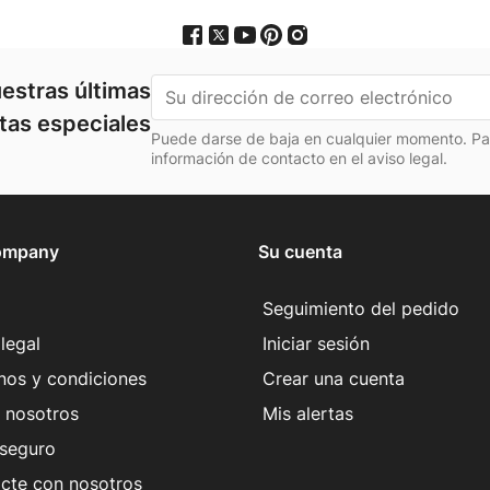
estras últimas
rtas especiales
Puede darse de baja en cualquier momento. Para
información de contacto en el aviso legal.
ompany
Su cuenta
Seguimiento del pedido
legal
Iniciar sesión
nos y condiciones
Crear una cuenta
 nosotros
Mis alertas
seguro
cte con nosotros