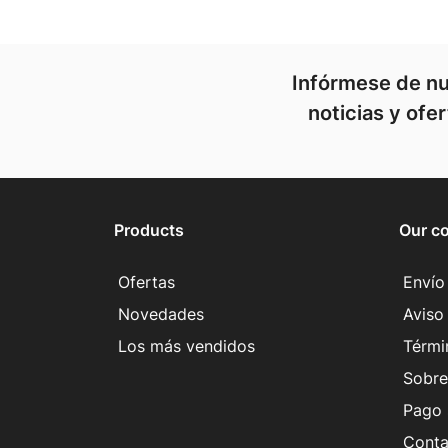
Infórmese de nu
noticias y ofe
Products
Our c
Ofertas
Envío
Novedades
Aviso 
Los más vendidos
Térmi
Sobre
Pago 
Conta