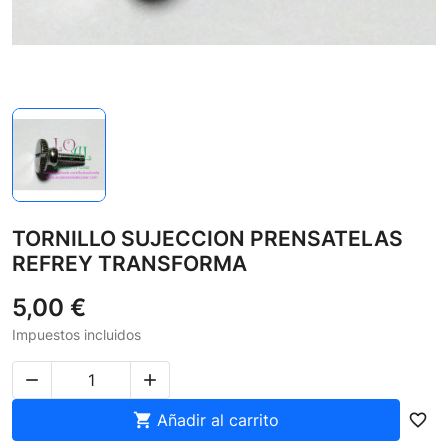
TORNILLO SUJECCION PRENSATELAS
REFREY TRANSFORMA
5,00 €
Impuestos incluidos



Añadir al carrito
favorite_border