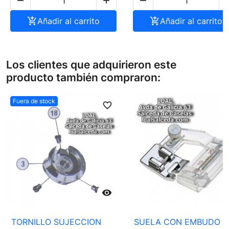




Añadir al carrito

Añadir al carrito
Los clientes que adquirieron este
producto también compraron:
Fuera de stock
favorite_border
favori

TORNILLO SUJECCION
SUELA CON EMBUDO