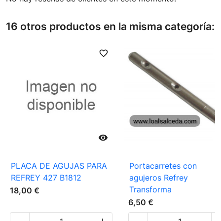
16 otros productos en la misma categoría:
favorite_border
favori

PLACA DE AGUJAS PARA
Portacarretes con
REFREY 427 B1812
agujeros Refrey
Transforma
18,00 €
6,50 €