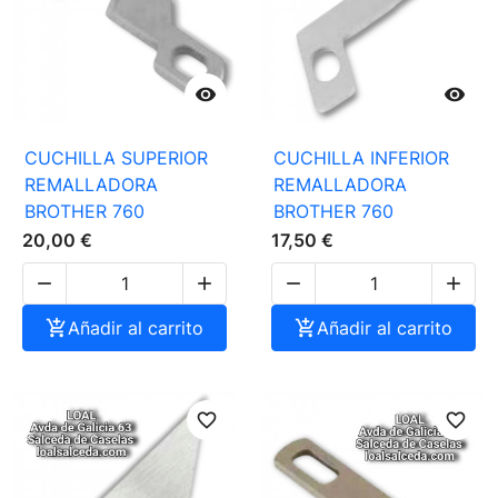


CUCHILLA SUPERIOR
CUCHILLA INFERIOR
REMALLADORA
REMALLADORA
BROTHER 760
BROTHER 760
20,00 €
17,50 €





Añadir al carrito

Añadir al carrito
favorite_border
favorite_border