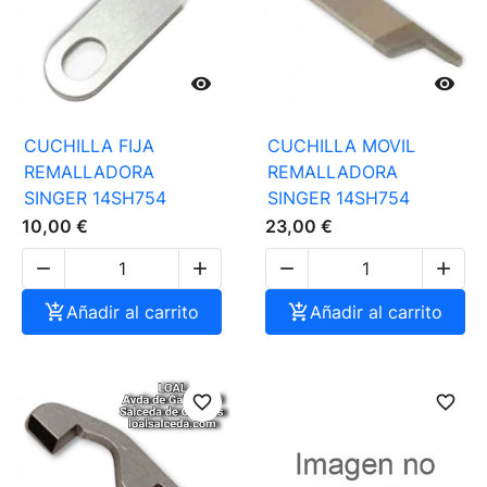


CUCHILLA FIJA
CUCHILLA MOVIL
REMALLADORA
REMALLADORA
SINGER 14SH754
SINGER 14SH754
10,00 €
23,00 €





Añadir al carrito

Añadir al carrito
favorite_border
favorite_border