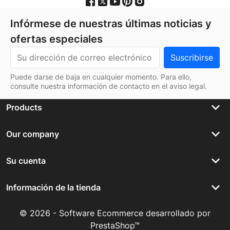
Infórmese de nuestras últimas noticias y
ofertas especiales
Puede darse de baja en cualquier momento. Para ello,
consulte nuestra información de contacto en el aviso legal.
keyboard_arrow_down
Products
keyboard_arrow_down
Our company
keyboard_arrow_down
Su cuenta
keyboard_arrow_down
Información de la tienda
© 2026 - Software Ecommerce desarrollado por
PrestaShop™