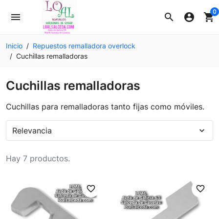
0
menu
search
account_circle
shopping_cart
Inicio
Repuestos remalladora overlock
Cuchillas remalladoras
Cuchillas remalladoras
Cuchillas para remalladoras tanto fijas como móviles.
Relevancia
expand_more
Hay 7 productos.
favorite_border
favorite_border