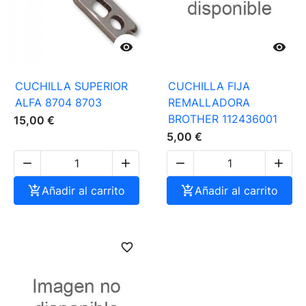


CUCHILLA SUPERIOR
CUCHILLA FIJA
ALFA 8704 8703
REMALLADORA
BROTHER 112436001
15,00 €
5,00 €





Añadir al carrito

Añadir al carrito
favorite_border