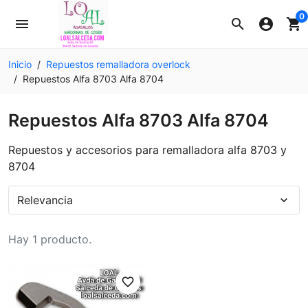
0
menu
search
account_circle
shopping_cart
Inicio
Repuestos remalladora overlock
Repuestos Alfa 8703 Alfa 8704
Repuestos Alfa 8703 Alfa 8704
Repuestos y accesorios para remalladora alfa 8703 y
8704
Relevancia
expand_more
Hay 1 producto.
favorite_border