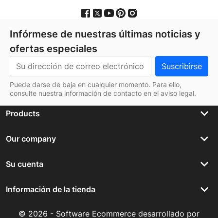
Infórmese de nuestras últimas noticias y
ofertas especiales
Puede darse de baja en cualquier momento. Para ello,
consulte nuestra información de contacto en el aviso legal.
keyboard_arrow_down
Products
keyboard_arrow_down
Our company
keyboard_arrow_down
Su cuenta
keyboard_arrow_down
Información de la tienda
© 2026 - Software Ecommerce desarrollado por