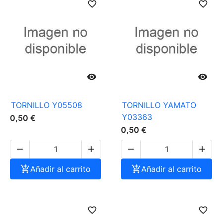
favorite_border
favorite_border


TORNILLO Y05508
TORNILLO YAMATO
Y03363
0,50 €
0,50 €





Añadir al carrito

Añadir al carrito
favorite_border
favorite_border