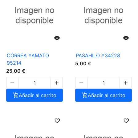


CORREA YAMATO
PASAHILO Y34228
95214
5,00 €
25,00 €





Añadir al carrito

Añadir al carrito
favorite_border
favorite_border