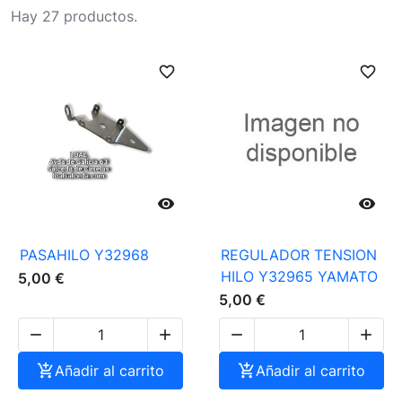
Hay 27 productos.
favorite_border
favorite_border


PASAHILO Y32968
REGULADOR TENSION
HILO Y32965 YAMATO
5,00 €
5,00 €





Añadir al carrito

Añadir al carrito