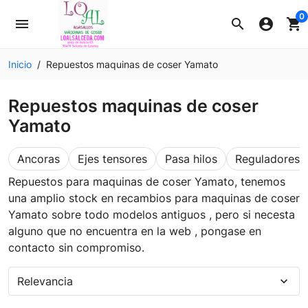
0
menu
search
account_circle
shopping_cart
Inicio
Repuestos maquinas de coser Yamato
Repuestos maquinas de coser
Yamato
Ancoras
Ejes tensores
Pasa hilos
Reguladores t
Repuestos para maquinas de coser Yamato, tenemos
una amplio stock en recambios para maquinas de coser
Yamato sobre todo modelos antiguos , pero si necesta
alguno que no encuentra en la web , pongase en
contacto sin compromiso.
Relevancia
expand_more