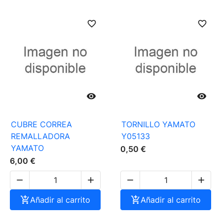
favorite_border
favorite_border


CUBRE CORREA
TORNILLO YAMATO
REMALLADORA
Y05133
YAMATO
0,50 €
6,00 €





Añadir al carrito

Añadir al carrito