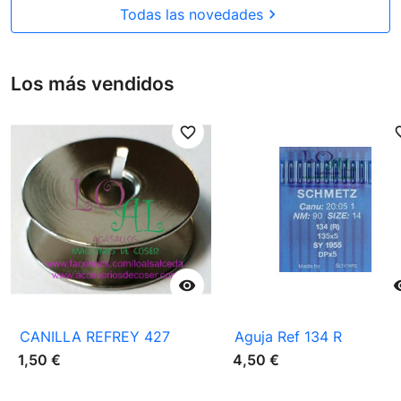
Todas las novedades

Los más vendidos
favorite_border
favori

CANILLA REFREY 427
Aguja Ref 134 R
1,50 €
4,50 €