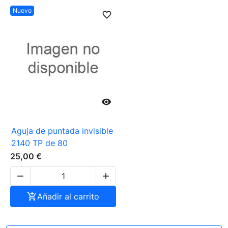
Nuevo
favorite_border

Aguja de puntada invisible
2140 TP de 80
25,00 €



Añadir al carrito