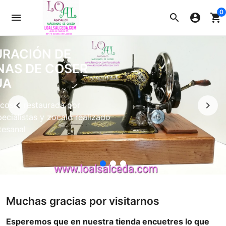
0
menu
search
account_circle
shopping_cart
URACIÓN DE
NAS DE COSER
UA
coser restaurada por
Anterior
Sigu
ecialistas y zocalo realizado
tesanal
Muchas gracias por visitarnos
Esperemos que en nuestra tienda encuetres lo que