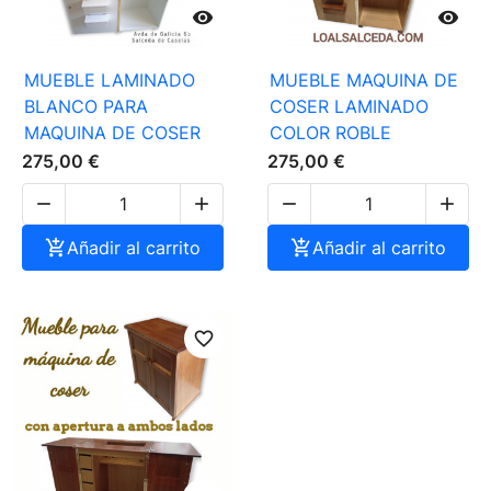


MUEBLE LAMINADO
MUEBLE MAQUINA DE
BLANCO PARA
COSER LAMINADO
MAQUINA DE COSER
COLOR ROBLE
275,00 €
275,00 €





Añadir al carrito

Añadir al carrito
favorite_border