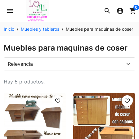
0
menu
search
account_circle
shopping_cart
Inicio
Muebles y tableros
Muebles para maquinas de coser
Muebles para maquinas de coser
Relevancia
expand_more
Hay 5 productos.
favorite_border
favorite_border