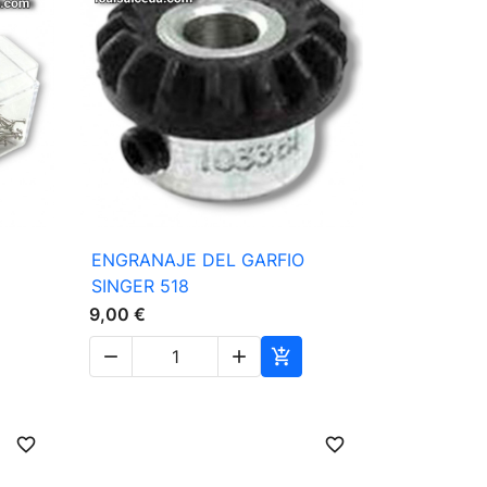

Vista rápida
ENGRANAJE DEL GARFIO
SINGER 518
9,00 €



favorite_border
favorite_border