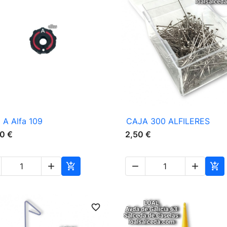

Vista rápida

Vista rápida
 A Alfa 109
CAJA 300 ALFILERES
0 €
2,50 €





favorite_border