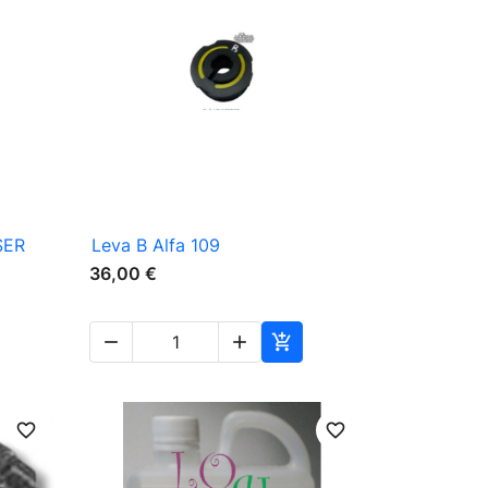

Vista rápida
SER
Leva B Alfa 109
36,00 €



favorite_border
favorite_border