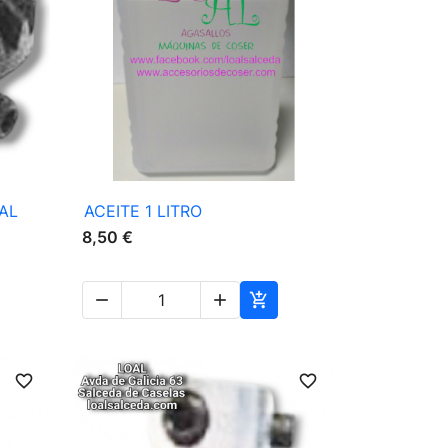

Vista rápida
AL
ACEITE 1 LITRO
8,50 €



favorite_border
favorite_border