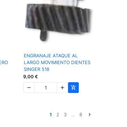

Vista rápida
ENGRANAJE ATAQUE AL
ERO
LARGO MOVIMIENTO DIENTES
SINGER 518
9,00 €



1
2
3
…
8
