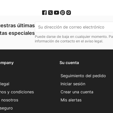
estras últimas
rtas especiales
Puede darse de baja en cualquier momento. Para
información de contacto en el aviso legal.
ompany
Su cuenta
Seguimiento del pedido
legal
Iniciar sesión
nos y condiciones
Crear una cuenta
 nosotros
Mis alertas
seguro