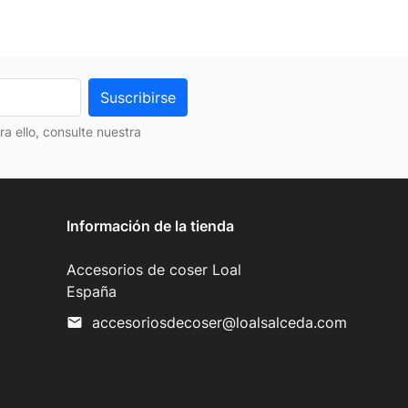
 ello, consulte nuestra
Información de la tienda
Accesorios de coser Loal
España
accesoriosdecoser@loalsalceda.com
mail