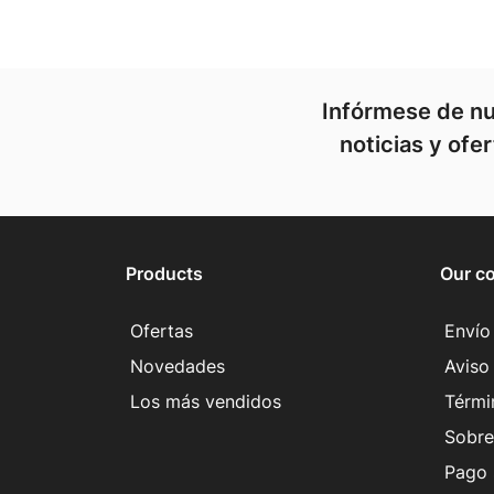
Infórmese de nu
noticias y ofe
Products
Our c
Ofertas
Envío
Novedades
Aviso 
Los más vendidos
Térmi
Sobre
Pago 