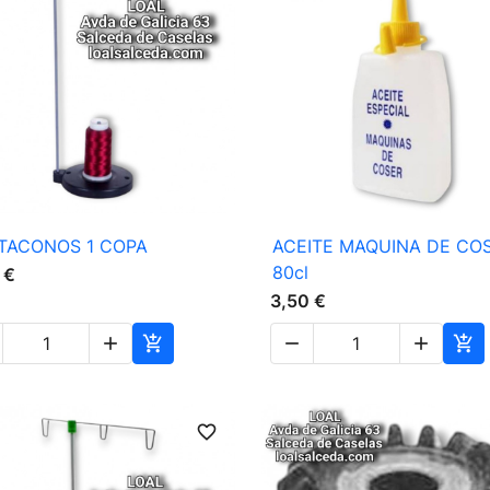

Vista rápida

Vista rápida
TACONOS 1 COPA
ACEITE MAQUINA DE CO
80cl
 €
3,50 €





favorite_border