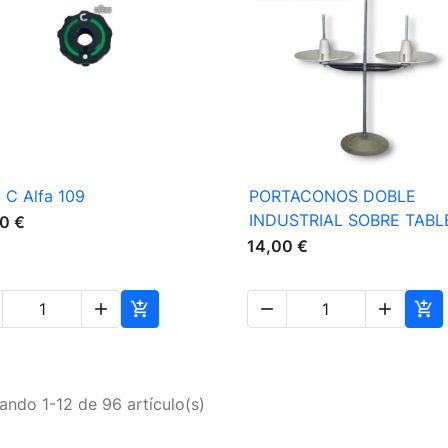

Vista rápida

Vista rápida
 C Alfa 109
PORTACONOS DOBLE
INDUSTRIAL SOBRE TABL
0 €
14,00 €





ando 1-12 de 96 artículo(s)