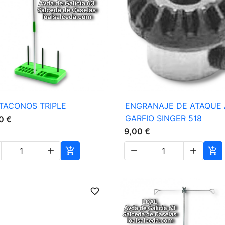

Vista rápida

Vista rápida
TACONOS TRIPLE
ENGRANAJE DE ATAQUE 
GARFIO SINGER 518
0 €
9,00 €





favorite_border