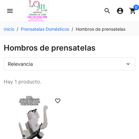
0
menu
search
account_circle
shopping_cart
Inicio
Prensatelas Domésticos
Hombros de prensatelas
Hombros de prensatelas
Relevancia
expand_more
Hay 1 producto.
favorite_border