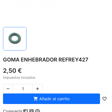
GOMA ENHEBRADOR REFREY427
2,50 €
Impuestos incluidos



Añadir al carrito
favorite_border
Compartir