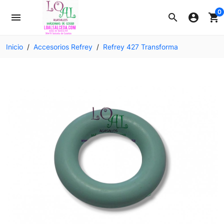
0
menu
search
account_circle
shopping_cart
Inicio
Accesorios Refrey
Refrey 427 Transforma