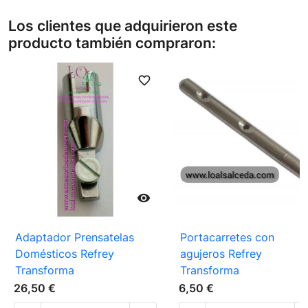
Los clientes que adquirieron este
producto también compraron:
favorite_border
favori

Adaptador Prensatelas
Portacarretes con
Domésticos Refrey
agujeros Refrey
Transforma
Transforma
26,50 €
6,50 €