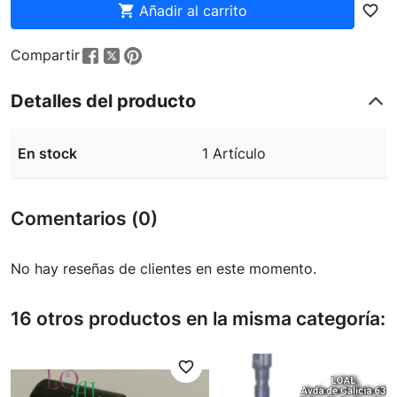

Añadir al carrito
favorite_border
Compartir
Detalles del producto
En stock
1 Artículo
Comentarios (0)
No hay reseñas de clientes en este momento.
16 otros productos en la misma categoría:
favorite_border
favori