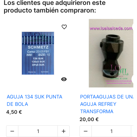
Los clientes que adquirieron este
producto también compraron:
favorite_border
favori

AGUJA 134 SUK PUNTA
PORTAAGUJAS DE UNA
DE BOLA
AGUJA REFREY
TRANSFORMA
4,50 €
20,00 €


