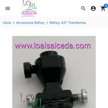
0
menu
search
account_circle
shopping_cart
Inicio
Accesorios Refrey
Refrey 427 Transforma