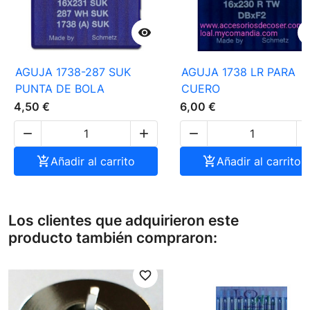

AGUJA 1738-287 SUK
AGUJA 1738 LR PARA
PUNTA DE BOLA
CUERO
4,50 €
6,00 €




Añadir al carrito

Añadir al carrito
Los clientes que adquirieron este
producto también compraron:
favorite_border
favori