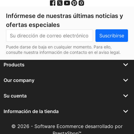
Infórmese de nuestras últimas noticias y
ofertas especiales
Puede darse de baja en cualquier momento. Para ello,
consulte nuestra información de contacto en el aviso legal.
keyboard_arrow_down
Products
keyboard_arrow_down
Our company
keyboard_arrow_down
Su cuenta
keyboard_arrow_down
Información de la tienda
© 2026 - Software Ecommerce desarrollado por
PrestaShop™