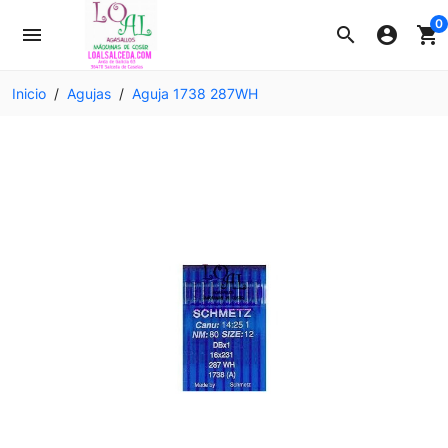
0
menu
search
account_circle
shopping_cart
Inicio
Agujas
Aguja 1738 287WH