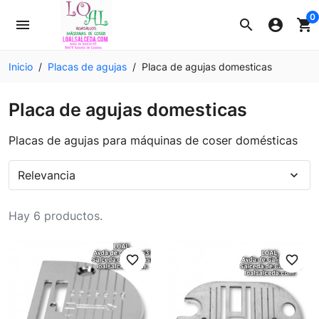
0
menu
search
account_circle
shopping_cart
Inicio
Placas de agujas
Placa de agujas domesticas
Placa de agujas domesticas
Placas de agujas para máquinas de coser domésticas
Relevancia
expand_more
Hay 6 productos.
favorite_border
favorite_border