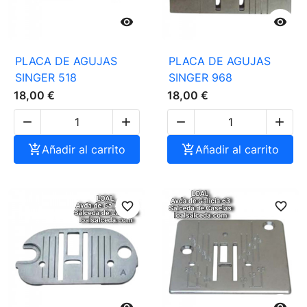


PLACA DE AGUJAS
PLACA DE AGUJAS
SINGER 518
SINGER 968
18,00 €
18,00 €





Añadir al carrito

Añadir al carrito
favorite_border
favorite_border