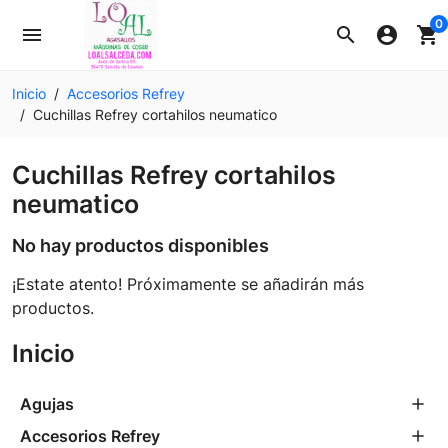
0
menu
search
account_circle
shopping_cart
Inicio
Accesorios Refrey
Cuchillas Refrey cortahilos neumatico
Cuchillas Refrey cortahilos
neumatico
No hay productos disponibles
¡Estate atento! Próximamente se añadirán más
productos.
Inicio
Agujas
Accesorios Refrey