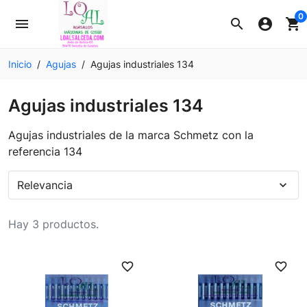
0
menu
search
account_circle
shopping_cart
Inicio
Agujas
Agujas industriales 134
Agujas industriales 134
Agujas industriales de la marca Schmetz con la
referencia 134
Relevancia
expand_more
Hay 3 productos.
favorite_border
favorite_border