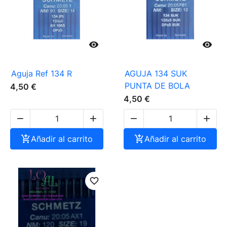


Aguja Ref 134 R
AGUJA 134 SUK
PUNTA DE BOLA
4,50 €
4,50 €





Añadir al carrito

Añadir al carrito
favorite_border