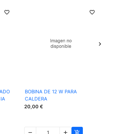
favorite_border
favorite_border

Vista rápida
HADO
BOBINA DE 12 W PARA
JUNTA DE
IA
CALDERA
PARA CA
20,00 €
2,00 €



