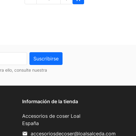
 ello, consulte nuestra
Información de la tienda
Accesorios de coser Loal
España
accesoriosdecoser@loalsalceda.com
mail