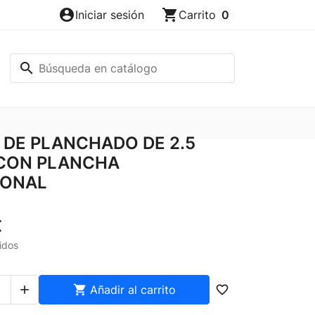
account_circle
shopping_cart
Iniciar sesión
Carrito
0
search
DE PLANCHADO DE 2.5
 CON PLANCHA
IONAL
€
idos


Añadir al carrito
favorite_border