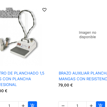
favorite_border

Vista rápida

Vista rápida
TRO DE PLANCHADO 1,5
BRAZO AUXILIAR PLANC
OS CON PLANCHA
MANGAS CON RESISTENC
FESIONAL
79,00 €
00 €




