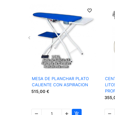
favorite_border

Vista rápida
MESA DE PLANCHAR PLATO
CEN
CALIENTE CON ASPIRACION
LIT
PRO
515,00 €
355,



