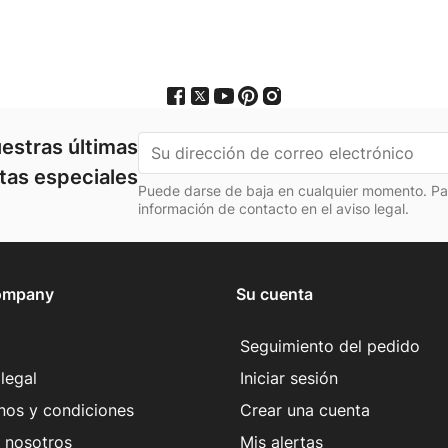
estras últimas
rtas especiales
Puede darse de baja en cualquier momento. Para
información de contacto en el aviso legal.
ompany
Su cuenta
Seguimiento del pedido
legal
Iniciar sesión
nos y condiciones
Crear una cuenta
 nosotros
Mis alertas