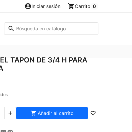
account_circle
shopping_cart
Iniciar sesión
Carrito
0
search
EL TAPON DE 3/4 H PARA
A
idos


Añadir al carrito
favorite_border