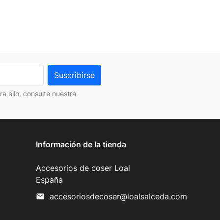
 ello, consulte nuestra
Información de la tienda
Accesorios de coser Loal
España
accesoriosdecoser@loalsalceda.com
mail