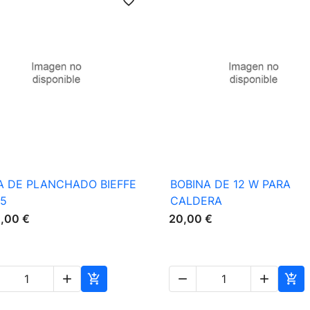
favorite_border

Vista rápida

Vista rápida
A DE PLANCHADO BIEFFE
BOBINA DE 12 W PARA
85
CALDERA
0,00 €
20,00 €




