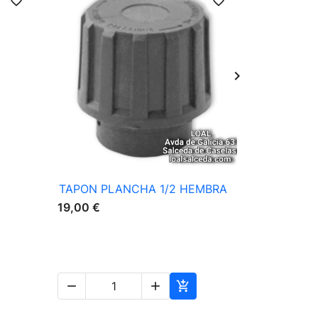
favorite_border
favorite_border

Vista rápida
TAPON PLANCHA 1/2 HEMBRA
RESISITE
VAPOR P
19,00 €
189,00 €



