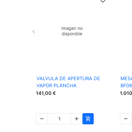
favorite_border

Vista rápida
VALVULA DE APERTURA DE
MES
VAPOR PLANCHA
BF0
141,00 €
1.01



