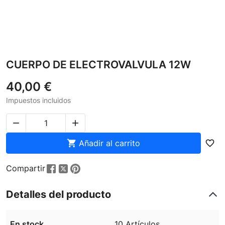
CUERPO DE ELECTROVALVULA 12W
40,00 €
Impuestos incluidos



Añadir al carrito
favorite_border
Compartir
Detalles del producto
En stock
10 Artículos