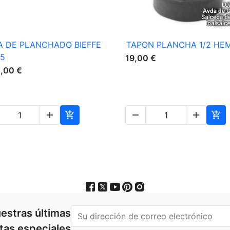

Vista rápida

Vista rápida
A DE PLANCHADO BIEFFE
TAPON PLANCHA 1/2 HE
85
19,00 €
0,00 €





estras últimas
rtas especiales