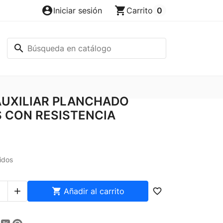
account_circle
shopping_cart
Iniciar sesión
Carrito
0
search
AUXILIAR PLANCHADO
 CON RESISTENCIA
idos


Añadir al carrito
favorite_border