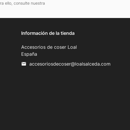
 ello, consulte nuestra
Información de la tienda
Accesorios de coser Loal
España
accesoriosdecoser@loalsalceda.com
mail