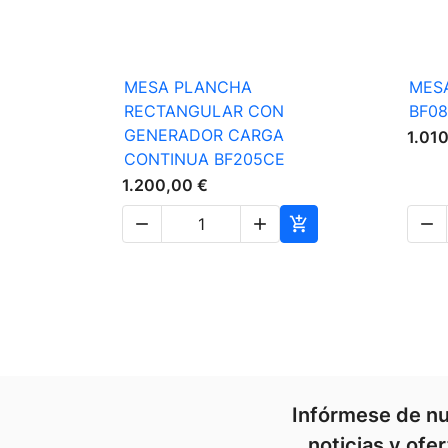

Vista rápida
MESA PLANCHA
MES
RECTANGULAR CON
BF0
GENERADOR CARGA
1.01
CONTINUA BF205CE
1.200,00 €




Infórmese de nu
noticias y ofe