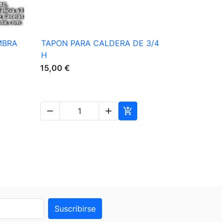

Vista rápida
MBRA
TAPON PARA CALDERA DE 3/4
GENERAD
H
CARGA A
PLANCHA
15,00 €
BF048
880,00 €



