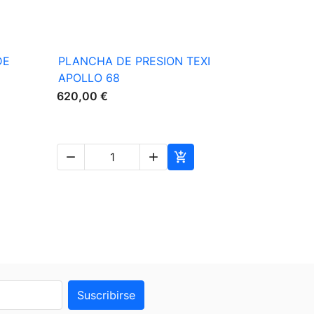

Vista rápida
DE
PLANCHA DE PRESION TEXI
BRAZO AU
APOLLO 68
MANGAS C
620,00 €
79,00 €



