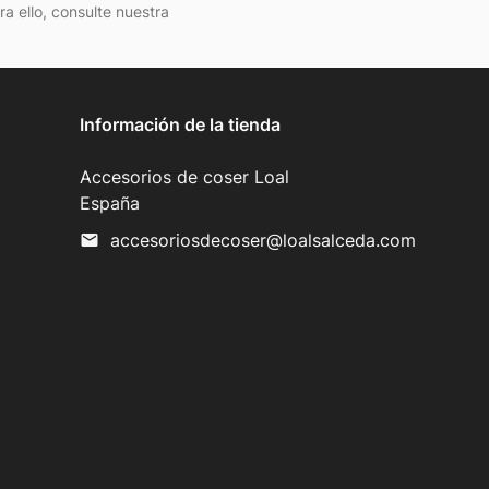
 ello, consulte nuestra
Información de la tienda
Accesorios de coser Loal
España
accesoriosdecoser@loalsalceda.com
mail