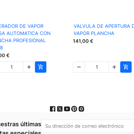

Vista rápida

Vista rápida
ERADOR DE VAPOR
VALVULA DE APERTURA 
GA AUTOMATICA CON
VAPOR PLANCHA
NCHA PROFESIONAL
141,00 €
48
00 €





estras últimas
rtas especiales