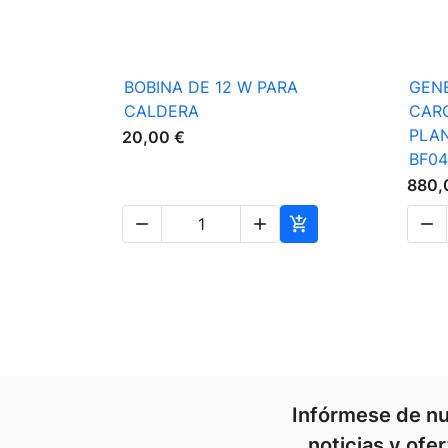

Vista rápida
BOBINA DE 12 W PARA
GEN
CALDERA
CAR
PLA
20,00 €
BF0
880,




Infórmese de nu
noticias y ofe