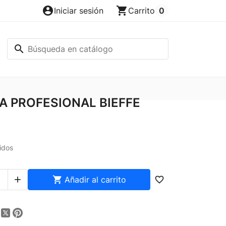
account_circle
shopping_cart
Iniciar sesión
Carrito
0
search
 PROFESIONAL BIEFFE
idos


Añadir al carrito
favorite_border