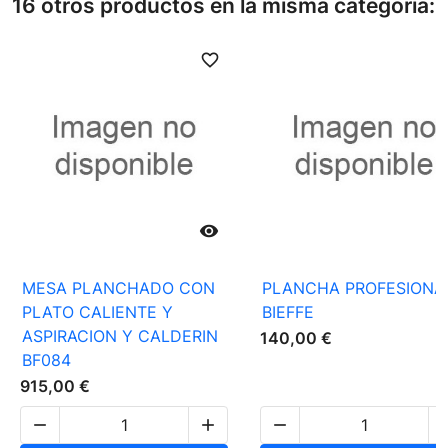
16 otros productos en la misma categoría:
favorite_border
favori

MESA PLANCHADO CON
PLANCHA PROFESIONA
PLATO CALIENTE Y
BIEFFE
ASPIRACION Y CALDERIN
140,00 €
BF084
915,00 €


