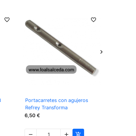
favorite_border
favorite_border

Vista rápida
B
Portacarretes con agujeros
Tapa cprr
Refrey Transforma
B-857
6,50 €
15,00 €



