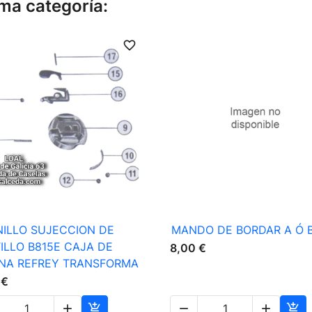
ma categoría:
favorite_border

Vista rápida

Vista rápida
ILLO SUJECCION DE
MANDO DE BORDAR A Ó 
ILLO B815E CAJA DE
8,00 €
INA REFREY TRANSFORMA
 €




