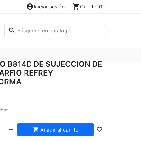
account_circle
shopping_cart
Iniciar sesión
Carrito
0
search
O B814D DE SUJECCION DE
ARFIO REFREY
ORMA
idos


Añadir al carrito
favorite_border