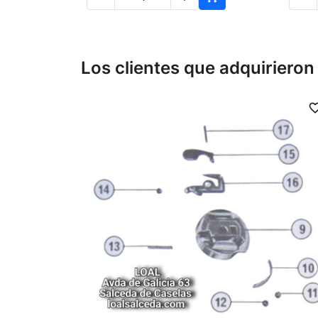
Los clientes que adquiriero
favorite_b