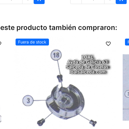
n este producto también compraron:
Fuera de stock
order
favorite_border