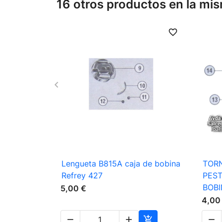
16 otros productos en la mis
favorite_border

Vista rápida
Lengueta B815A caja de bobina
TORN
Refrey 427
PEST
BOB
5,00 €
4,00



