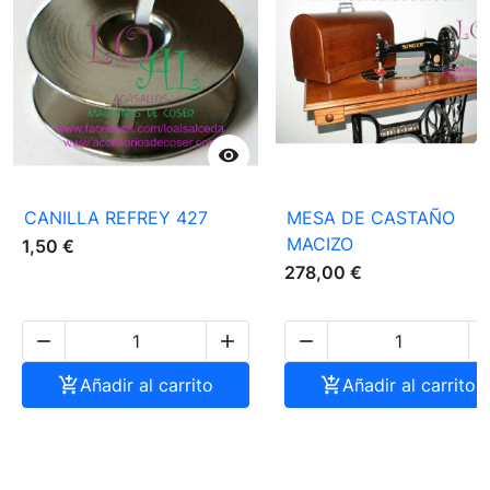

CANILLA REFREY 427
MESA DE CASTAÑO
MACIZO
1,50 €
278,00 €




Añadir al carrito

Añadir al carrito