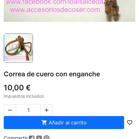
Correa de cuero con enganche
10,00 €
Impuestos incluidos



Añadir al carrito
favorite_border
Compartir