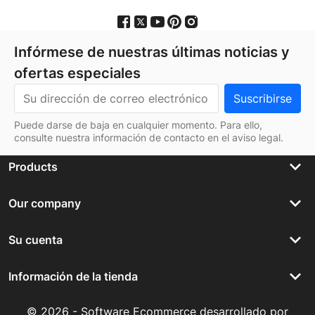
Infórmese de nuestras últimas noticias y
ofertas especiales
Puede darse de baja en cualquier momento. Para ello,
consulte nuestra información de contacto en el aviso legal.
keyboard_arrow_down
Products
keyboard_arrow_down
Our company
keyboard_arrow_down
Su cuenta
keyboard_arrow_down
Información de la tienda
© 2026 - Software Ecommerce desarrollado por