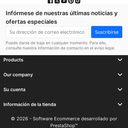
Infórmese de nuestras últimas noticias y
ofertas especiales
Puede darse de baja en cualquier momento. Para ello,
consulte nuestra información de contacto en el aviso legal.
keyboard_arrow_down
Products
keyboard_arrow_down
Our company
keyboard_arrow_down
Su cuenta
keyboard_arrow_down
Información de la tienda
© 2026 - Software Ecommerce desarrollado por
PrestaShop™