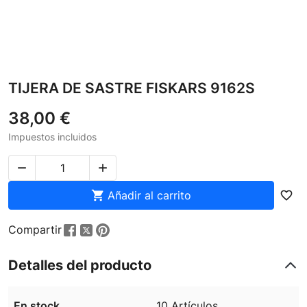
TIJERA DE SASTRE FISKARS 9162S
38,00 €
Impuestos incluidos



Añadir al carrito
favorite_border
Compartir
Detalles del producto
En stock
10 Artículos