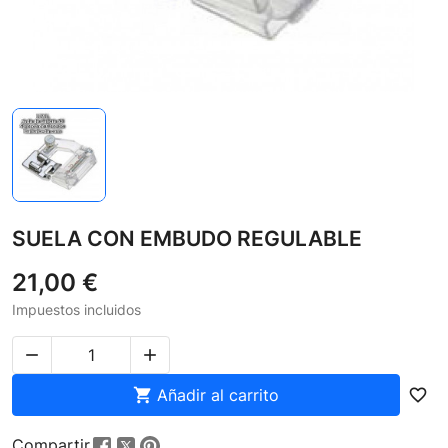
SUELA CON EMBUDO REGULABLE
21,00 €
Impuestos incluidos



Añadir al carrito
favorite_border
Compartir