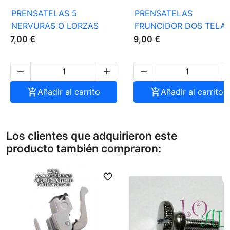
PRENSATELAS 5
PRENSATELAS
NERVURAS O LORZAS
FRUNCIDOR DOS TELA
7,00 €
9,00 €




Añadir al carrito

Añadir al carrito
Los clientes que adquirieron este
producto también compraron:
favorite_border
favori