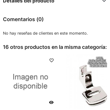
Detalles del producto
Comentarios (0)
No hay reseñas de clientes en este momento.
16 otros productos en la misma categoría:
favorite_border
favori
