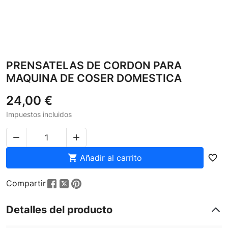
PRENSATELAS DE CORDON PARA
MAQUINA DE COSER DOMESTICA
24,00 €
Impuestos incluidos



Añadir al carrito
favorite_border
Compartir
Detalles del producto