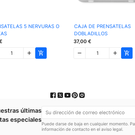

Vista rápida

Vista rápida
NSATELAS 5 NERVURAS O
CAJA DE PRENSATELAS
ZAS
DOBLADILLOS
€
37,00 €





estras últimas
rtas especiales
Puede darse de baja en cualquier momento. Para
información de contacto en el aviso legal.