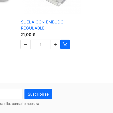

Vista rápida
SUELA CON EMBUDO
PRENSAT
REGULABLE
ARRASTR
21,00 €
24,00 €




 ello, consulte nuestra