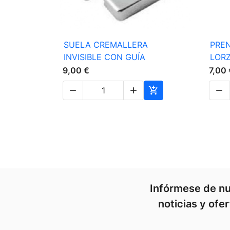

Vista rápida
SUELA CREMALLERA
PRE
INVISIBLE CON GUÍA
LOR
9,00 €
7,00 




Infórmese de nu
noticias y ofe