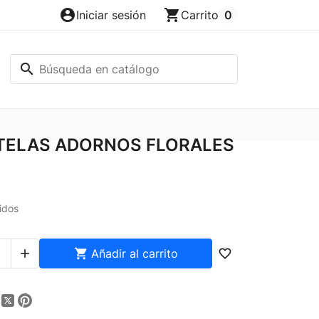
account_circle
shopping_cart
Iniciar sesión
Carrito
0
search
TELAS ADORNOS FLORALES
idos


Añadir al carrito
favorite_border