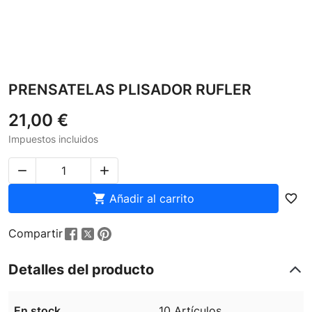
PRENSATELAS PLISADOR RUFLER
21,00 €
Impuestos incluidos



Añadir al carrito
favorite_border
Compartir
Detalles del producto
En stock
10 Artículos