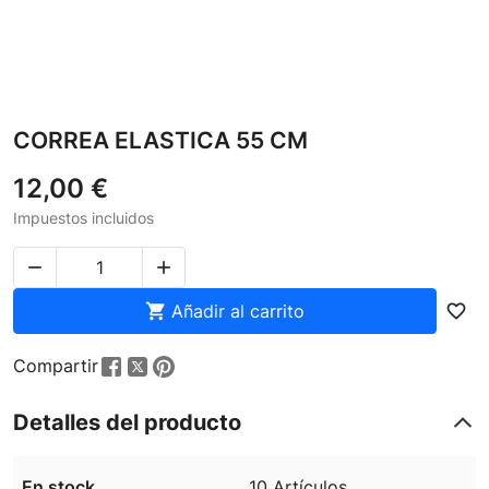
CORREA ELASTICA 55 CM
12,00 €
Impuestos incluidos



Añadir al carrito
favorite_border
Compartir
Detalles del producto
En stock
10 Artículos