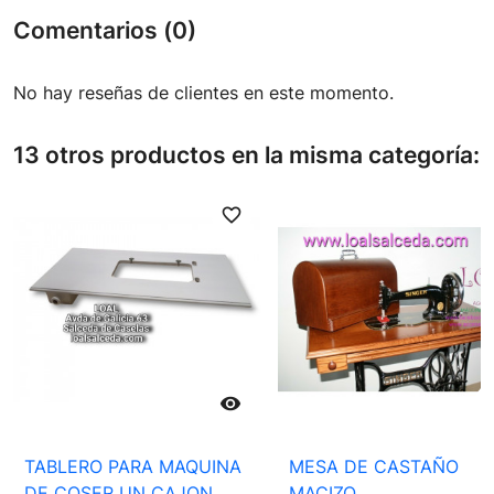
Comentarios (0)
No hay reseñas de clientes en este momento.
13 otros productos en la misma categoría:
favorite_border
favori

TABLERO PARA MAQUINA
MESA DE CASTAÑO
DE COSER UN CAJON
MACIZO