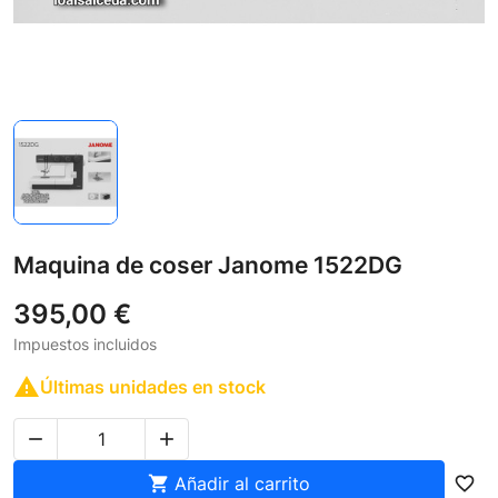
Maquina de coser Janome 1522DG
395,00 €
Impuestos incluidos

Últimas unidades en stock



Añadir al carrito
favorite_border