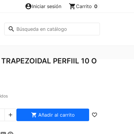
account_circle
shopping_cart
Iniciar sesión
Carrito
0
search
TRAPEZOIDAL PERFIIL 10 O
idos


Añadir al carrito
favorite_border