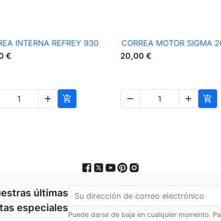

Vista rápida

Vista rápida
EA INTERNA REFREY 930
CORREA MOTOR SIGMA 2
0 €
20,00 €





estras últimas
rtas especiales
Puede darse de baja en cualquier momento. Para