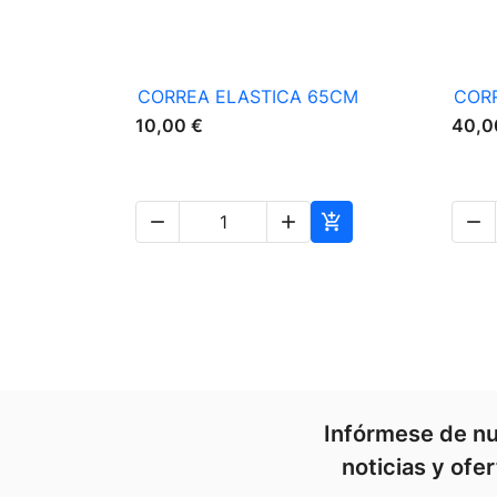

Vista rápida
CORREA ELASTICA 65CM
CORR
10,00 €
40,0




Infórmese de nu
noticias y ofe