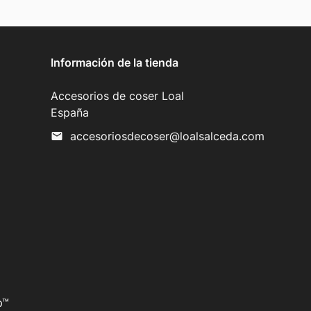
Información de la tienda
Accesorios de coser Loal
España
accesoriosdecoser@loalsalceda.com
mail
p™