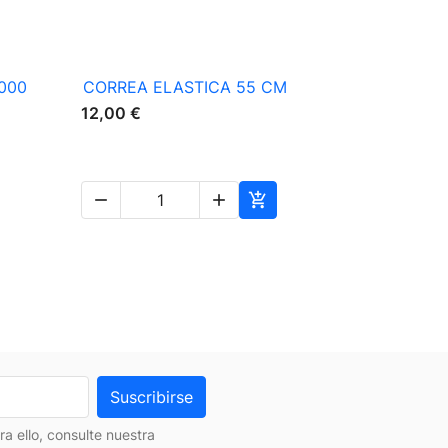

Vista rápida
000
CORREA ELASTICA 55 CM
CORREA E
12,00 €
10,00 €




 ello, consulte nuestra