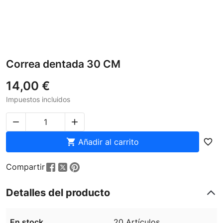
Correa dentada 30 CM
14,00 €
Impuestos incluidos



Añadir al carrito
favorite_border
Compartir
Detalles del producto
En stock
20 Artículos