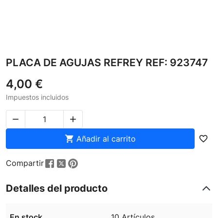
PLACA DE AGUJAS REFREY REF: 923747
4,00 €
Impuestos incluidos



Añadir al carrito
favorite_border
Compartir
Detalles del producto
En stock
10 Artículos