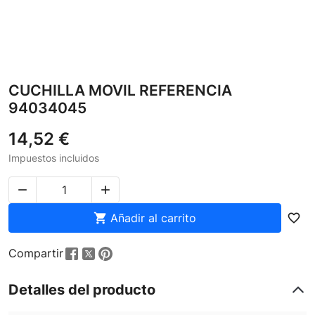
CUCHILLA MOVIL REFERENCIA
94034045
14,52 €
Impuestos incluidos



Añadir al carrito
favorite_border
Compartir
Detalles del producto