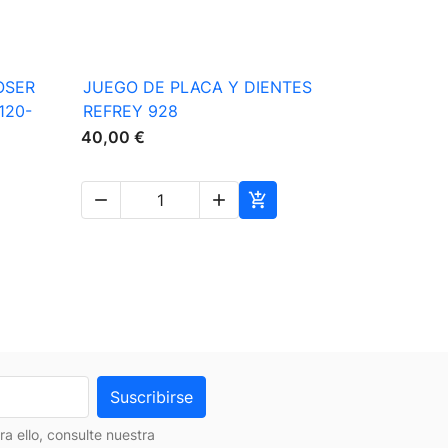

Vista rápida
OSER
JUEGO DE PLACA Y DIENTES
PRENSATE
120-
REFREY 928
AL BORDE
3
40,00 €
10,00 €




 ello, consulte nuestra