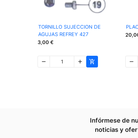

Vista rápida
TORNILLO SUJECCION DE
PLAC
AGUJAS REFREY 427
20,0
3,00 €




Infórmese de nu
noticias y ofe