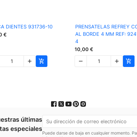

Vista rápida

Vista rápida
A DIENTES 931736-10
PRENSATELAS REFREY C
AL BORDE 4 MM REF: 924
0 €
4
10,00 €





estras últimas
rtas especiales
Puede darse de baja en cualquier momento. Para