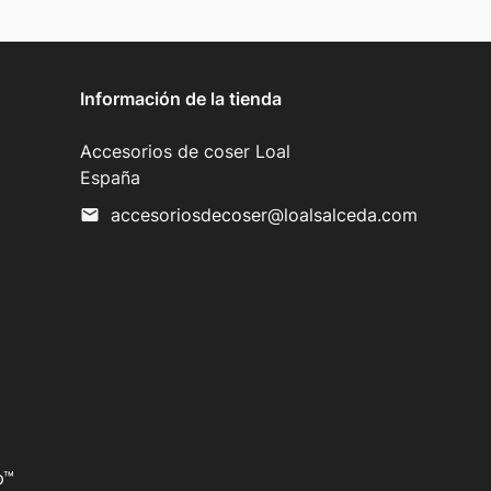
Información de la tienda
Accesorios de coser Loal
España
accesoriosdecoser@loalsalceda.com
mail
p™