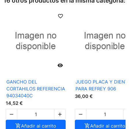
16 otros productos en la misma categoría:
favorite_border
favori

GANCHO DEL
JUEGO PLACA Y DIENT
CORTAHILOS REFERENCIA
PARA REFREY 906
94034040C
36,00 €
14,52 €




Añadir al carrito

Añadir al carrito