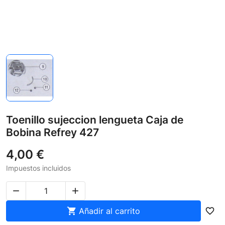
Toenillo sujeccion lengueta Caja de
Bobina Refrey 427
4,00 €
Impuestos incluidos



Añadir al carrito
favorite_border