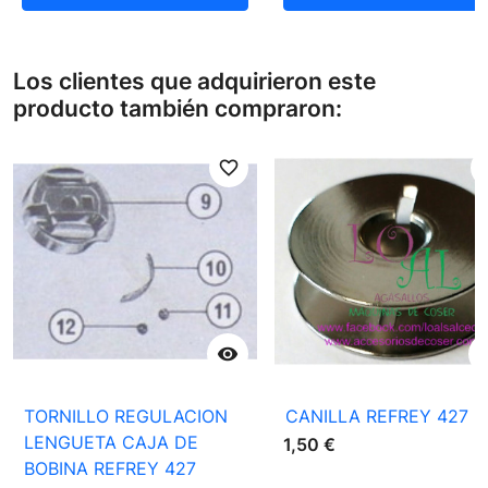
Los clientes que adquirieron este
producto también compraron:
favorite_border
favori

TORNILLO REGULACION
CANILLA REFREY 427
LENGUETA CAJA DE
1,50 €
BOBINA REFREY 427