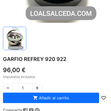
GARFIO REFREY 920 922
96,00 €
Impuestos incluidos



Añadir al carrito
favorite_border
Compartir