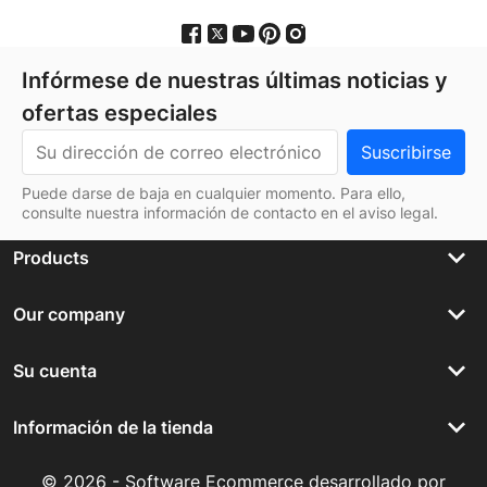
Infórmese de nuestras últimas noticias y
ofertas especiales
Puede darse de baja en cualquier momento. Para ello,
consulte nuestra información de contacto en el aviso legal.
keyboard_arrow_down
Products
keyboard_arrow_down
Our company
keyboard_arrow_down
Su cuenta
keyboard_arrow_down
Información de la tienda
© 2026 - Software Ecommerce desarrollado por