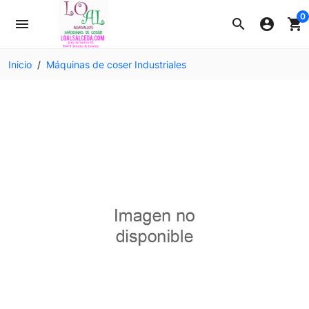
0
menu
search
account_circle
shopping_cart
Inicio
Máquinas de coser Industriales