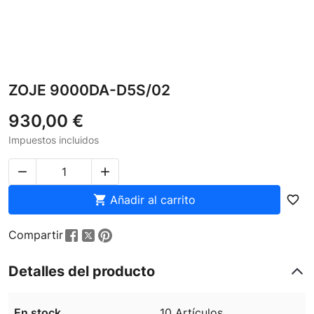
ZOJE 9000DA-D5S/02
930,00 €
Impuestos incluidos



Añadir al carrito
favorite_border
Compartir
Detalles del producto
En stock
10 Artículos