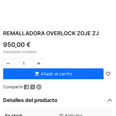
REMALLADORA OVERLOCK ZOJE ZJ
950,00 €
Impuestos incluidos



Añadir al carrito
favorite_border
Compartir
Detalles del producto
En stock
10 Artículos