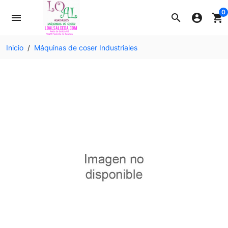
0
menu
search
account_circle
shopping_cart
Inicio
Máquinas de coser Industriales