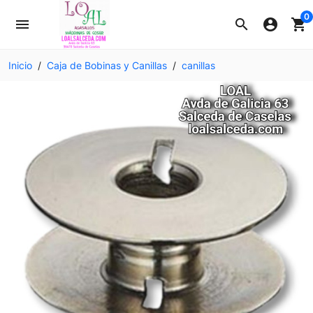
0
menu
search
account_circle
shopping_cart
Inicio
Caja de Bobinas y Canillas
canillas