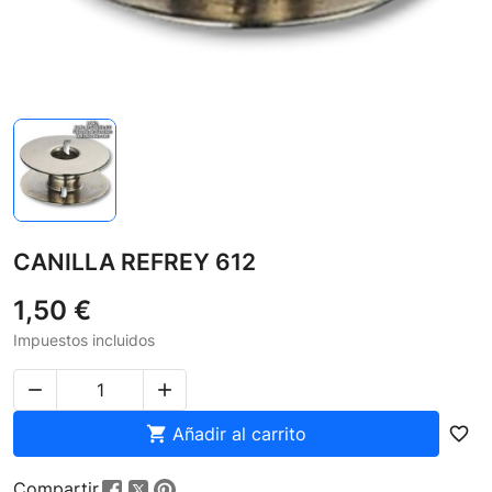
CANILLA REFREY 612
1,50 €
Impuestos incluidos



Añadir al carrito
favorite_border
Compartir