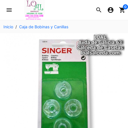
0
menu
search
account_circle
shopping_cart
Inicio
Caja de Bobinas y Canillas