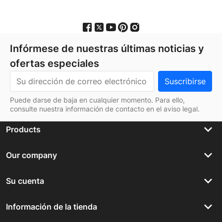
Infórmese de nuestras últimas noticias y
ofertas especiales
Puede darse de baja en cualquier momento. Para ello,
consulte nuestra información de contacto en el aviso legal.
keyboard_arrow_down
Products
keyboard_arrow_down
Our company
keyboard_arrow_down
Su cuenta
keyboard_arrow_down
Información de la tienda