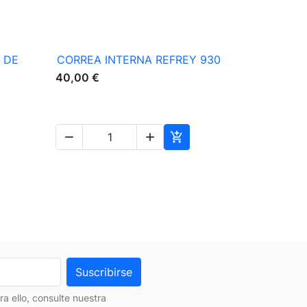

Vista rápida
 DE
CORREA INTERNA REFREY 930
40,00 €



 ello, consulte nuestra