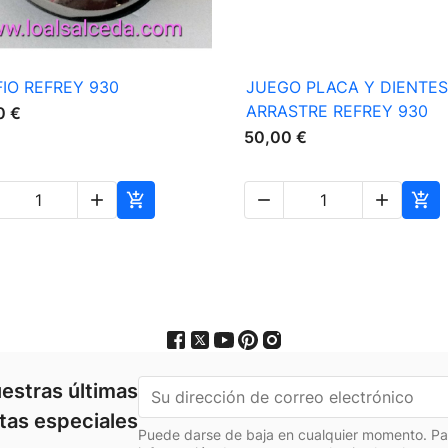

Vista rápida

Vista rápida
IO REFREY 930
JUEGO PLACA Y DIENTES
ARRASTRE REFREY 930
0 €
50,00 €





estras últimas
rtas especiales
Puede darse de baja en cualquier momento. Para