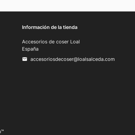
Información de la tienda
Accesorios de coser Loal
España
accesoriosdecoser@loalsalceda.com
mail
p™