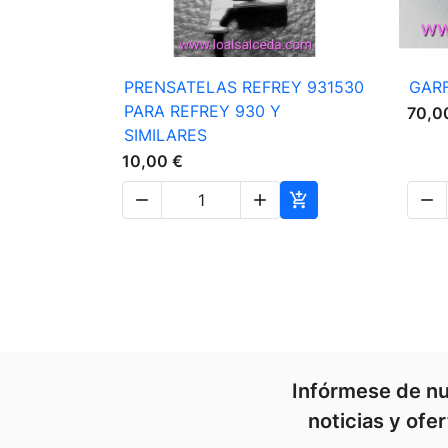

Vista rápida
PRENSATELAS REFREY 931530
GARF
PARA REFREY 930 Y
70,0
SIMILARES
10,00 €




Infórmese de nu
noticias y ofe