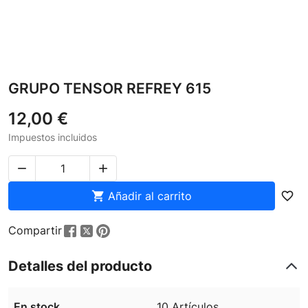
GRUPO TENSOR REFREY 615
12,00 €
Impuestos incluidos



Añadir al carrito
favorite_border
Compartir
Detalles del producto
En stock
10 Artículos