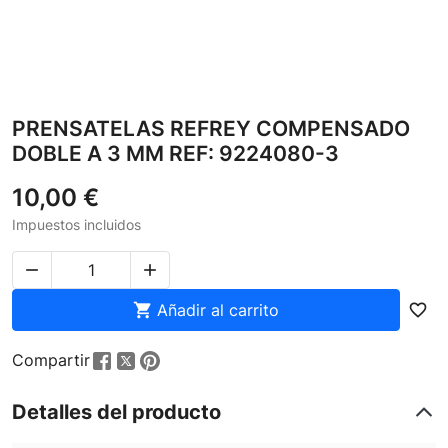
PRENSATELAS REFREY COMPENSADO
DOBLE A 3 MM REF: 9224080-3
10,00 €
Impuestos incluidos



Añadir al carrito
favorite_border
Compartir
Detalles del producto